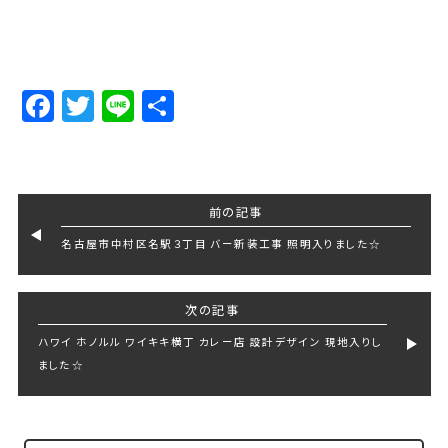
Facebook
Twitter
Line
Share
前の記事
名古屋市中村区名駅３丁目 バー新装工事 照明入りました☆
次の記事
ハワイ ホノルル ワイキキ横丁 カレー店 設計デザイン 現地入りし
ました☆