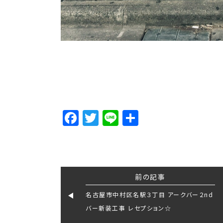
Facebook
Twitter
Line
Share
前の記事
名古屋市中村区名駅３丁目 アークバー２nd
バー新装工事 レセプション☆