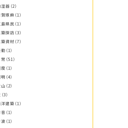
加湿器
（2）
古賀琢麻
（1）
広島県民
（1）
建築探訪
（3）
建築資材
（7）
振動
（1）
日常
（51）
照度
（1）
照明
（4）
登山
（2）
秋
（3）
西洋建築
（1）
防音
（1）
音波
（1）