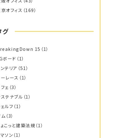
大阪オフィス
（43）
東京オフィス
（169）
タグ
reakingDown 15
（1）
FGボード
（1）
インテリア
（51）
カーレース
（1）
カフェ
（3）
サステナブル
（1）
シェルフ
（1）
ジム
（3）
ちょこっと建築法規
（1）
トマソン
（1）