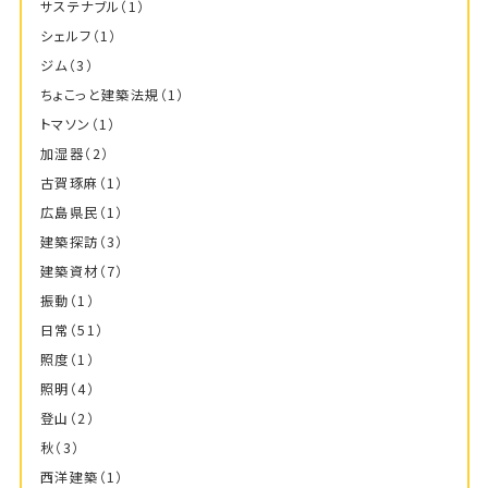
サステナブル
（1）
シェルフ
（1）
ジム
（3）
ちょこっと建築法規
（1）
トマソン
（1）
加湿器
（2）
古賀琢麻
（1）
広島県民
（1）
建築探訪
（3）
建築資材
（7）
振動
（1）
日常
（51）
照度
（1）
照明
（4）
登山
（2）
秋
（3）
西洋建築
（1）