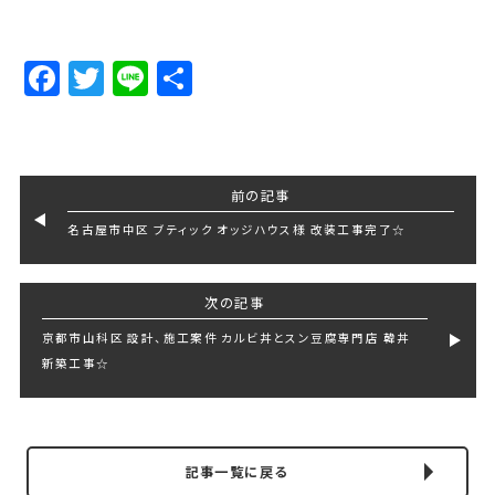
Facebook
Twitter
Line
Share
前の記事
名古屋市中区 ブティック オッジハウス様 改装工事完了☆
次の記事
京都市山科区 設計、施工案件 カルビ丼とスン豆腐専門店 韓丼
新築工事☆
記事一覧に戻る