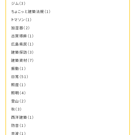
ジム
（3）
ちょこっと建築法規
（1）
トマソン
（1）
加湿器
（2）
古賀琢麻
（1）
広島県民
（1）
建築探訪
（3）
建築資材
（7）
振動
（1）
日常
（51）
照度
（1）
照明
（4）
登山
（2）
秋
（3）
西洋建築
（1）
防音
（1）
音波
（1）