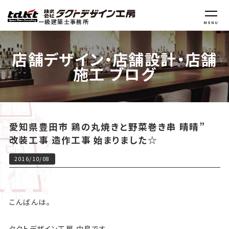
一級建築士事務所
MENU
店舗デザイン・店舗設計・店舗
施工 ブログ
愛知県豊田市 鶏の丸焼きと野菜巻き串 晴晴”
改装工事 造作工事 始まりました☆
2016/10/08
こんばんは。
タクトデザイン工房 中島です。