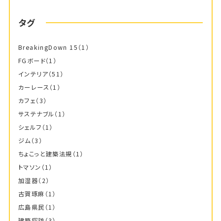
タグ
BreakingDown 15
（1）
FGボード
（1）
インテリア
（51）
カーレース
（1）
カフェ
（3）
サステナブル
（1）
シェルフ
（1）
ジム
（3）
ちょこっと建築法規
（1）
トマソン
（1）
加湿器
（2）
古賀琢麻
（1）
広島県民
（1）
建築探訪
（3）