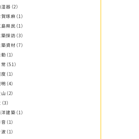
加湿器
（2）
古賀琢麻
（1）
広島県民
（1）
建築探訪
（3）
建築資材
（7）
振動
（1）
日常
（51）
照度
（1）
照明
（4）
登山
（2）
秋
（3）
西洋建築
（1）
防音
（1）
音波
（1）