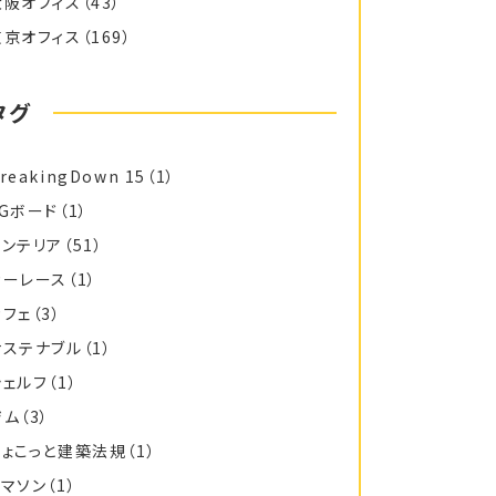
大阪オフィス
（43）
東京オフィス
（169）
タグ
reakingDown 15
（1）
FGボード
（1）
インテリア
（51）
カーレース
（1）
カフェ
（3）
サステナブル
（1）
シェルフ
（1）
ジム
（3）
ちょこっと建築法規
（1）
トマソン
（1）