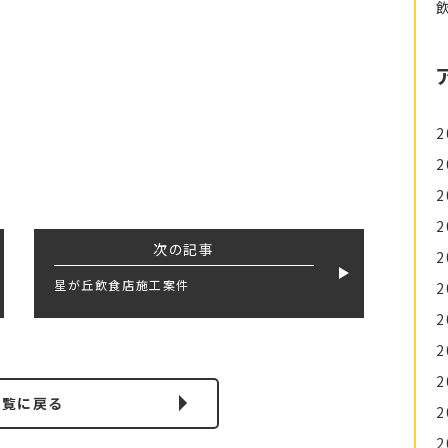
2
2
2
2
次の記事
2
星が丘飲食店施工案件
2
2
2
2
一覧に戻る
2
2