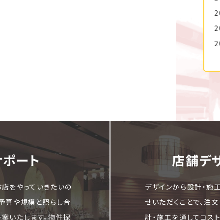
2
2
2
サポート
店舗デ
お店をやっていきたいの
デザインから設計・施
ご予算や規模と照らし合
せいただくことで、注
提案いたします。物件探
計・施工を通してコス