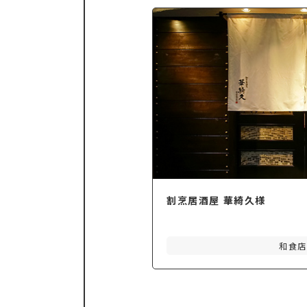
割烹居酒屋 華綺久様
和食