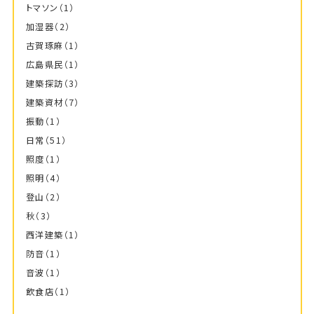
トマソン
（1）
加湿器
（2）
古賀琢麻
（1）
広島県民
（1）
建築探訪
（3）
建築資材
（7）
振動
（1）
日常
（51）
照度
（1）
照明
（4）
登山
（2）
秋
（3）
西洋建築
（1）
防音
（1）
音波
（1）
飲食店
（1）