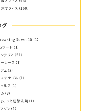
大阪オフィス
（43）
東京オフィス
（169）
タグ
reakingDown 15
（1）
FGボード
（1）
インテリア
（51）
カーレース
（1）
カフェ
（3）
サステナブル
（1）
シェルフ
（1）
ジム
（3）
ちょこっと建築法規
（1）
トマソン
（1）