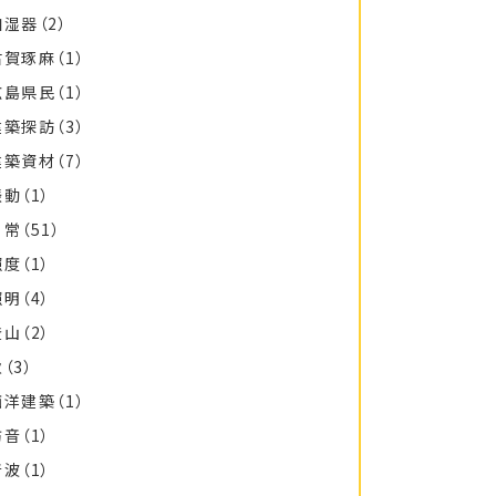
加湿器
（2）
古賀琢麻
（1）
広島県民
（1）
建築探訪
（3）
建築資材
（7）
振動
（1）
日常
（51）
照度
（1）
照明
（4）
登山
（2）
秋
（3）
西洋建築
（1）
防音
（1）
音波
（1）