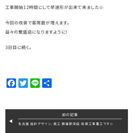
工事開始12時間にして早速形が出来て来ました☆
今回の改装で客席数が増えます。
益々の繁盛店になりますように！
3日目に続く。
Facebook
Twitter
Line
Share
前の記事
名古屋 設計デザイン、施工 豚福新栄店 改装工事着工です☆