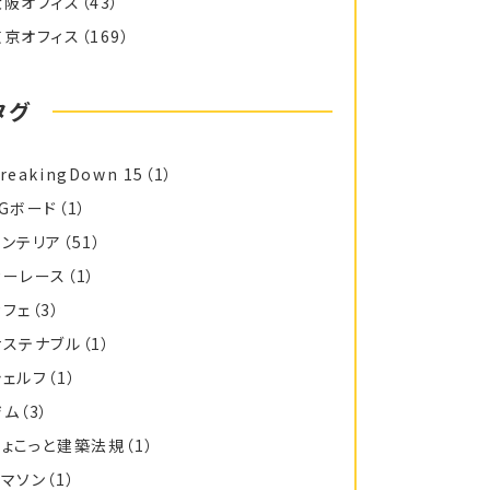
大阪オフィス
（43）
東京オフィス
（169）
タグ
reakingDown 15
（1）
FGボード
（1）
インテリア
（51）
カーレース
（1）
カフェ
（3）
サステナブル
（1）
シェルフ
（1）
ジム
（3）
ちょこっと建築法規
（1）
トマソン
（1）