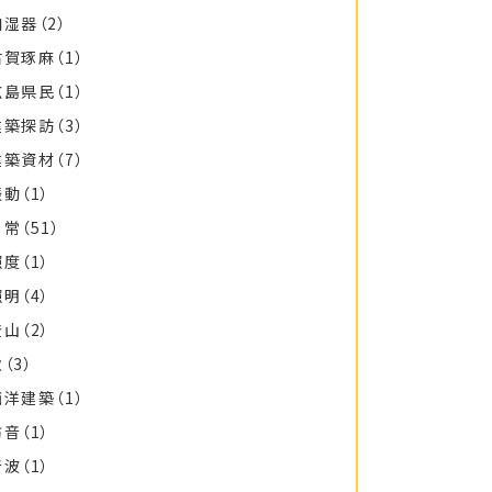
加湿器
（2）
古賀琢麻
（1）
広島県民
（1）
建築探訪
（3）
建築資材
（7）
振動
（1）
日常
（51）
照度
（1）
照明
（4）
登山
（2）
秋
（3）
西洋建築
（1）
防音
（1）
音波
（1）