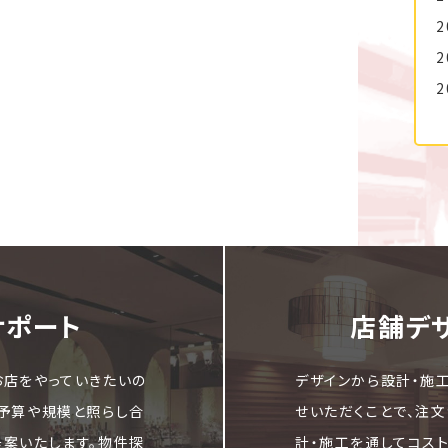
2
2
2
サポート
店舗デ
お店をやっていきたいの
デザインから設計・施
ご予算や規模と照らし合
せいただくことで、注
提案いたします。物件探
計・施工を通してコス