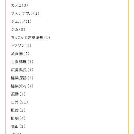
カフェ
（3）
サステナブル
（1）
シェルフ
（1）
ジム
（3）
ちょこっと建築法規
（1）
トマソン
（1）
加湿器
（2）
古賀琢麻
（1）
広島県民
（1）
建築探訪
（3）
建築資材
（7）
振動
（1）
日常
（51）
照度
（1）
照明
（4）
登山
（2）