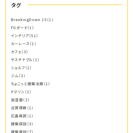
タグ
BreakingDown 15
（1）
FGボード
（1）
インテリア
（51）
カーレース
（1）
カフェ
（3）
サステナブル
（1）
シェルフ
（1）
ジム
（3）
ちょこっと建築法規
（1）
トマソン
（1）
加湿器
（2）
古賀琢麻
（1）
広島県民
（1）
建築探訪
（3）
建築資材
（7）