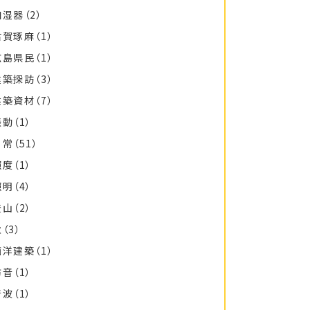
加湿器
（2）
古賀琢麻
（1）
広島県民
（1）
建築探訪
（3）
建築資材
（7）
振動
（1）
日常
（51）
照度
（1）
照明
（4）
登山
（2）
秋
（3）
西洋建築
（1）
防音
（1）
音波
（1）