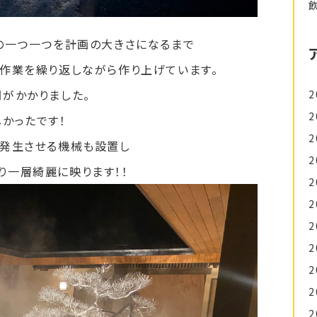
の一つ一つを計画の大きさになるまで
作業を繰り返しながら作り上げています。
がかかりました。
2
2
かったです！
2
を発生させる機械も設置し
2
り一層綺麗に映ります！！
2
2
2
2
2
2
2