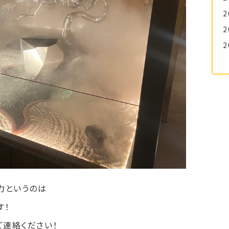
2
2
2
力というのは
す！
連絡ください！