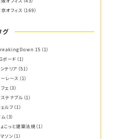
大阪オフィス
（43）
東京オフィス
（169）
タグ
reakingDown 15
（1）
FGボード
（1）
インテリア
（51）
カーレース
（1）
カフェ
（3）
サステナブル
（1）
シェルフ
（1）
ジム
（3）
ちょこっと建築法規
（1）
トマソン
（1）