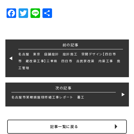
Facebook
Twitter
Line
Share
前の記事
名古屋 東京 店舗設計 設計施工 空間デザイン【四日市
市 蔵改装工事】三重県 四日市 古民家改装 内装工事 施
工管理
次の記事
名古屋市某眼鏡屋様修繕工事レポート 着工
記事一覧に戻る