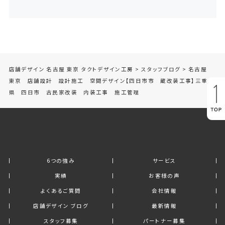
店舗デザイン 名古屋 東京 タクトデザイン工房
>
スタッフブログ
>
名古屋
東京 店舗設計 設計施工 空間デザイン【四日市市 蔵改装工事】三重
県 四日市 古民家改装 内装工事 施工管理
6つの強み
サービス
実績
お客様の声
よくあるご質問
会社情報
店舗デザイン ブログ
最新情報
スタッフ募集
パートナー募集