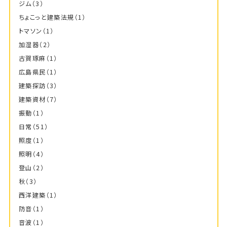
ジム
（3）
ちょこっと建築法規
（1）
トマソン
（1）
加湿器
（2）
古賀琢麻
（1）
広島県民
（1）
建築探訪
（3）
建築資材
（7）
振動
（1）
日常
（51）
照度
（1）
照明
（4）
登山
（2）
秋
（3）
西洋建築
（1）
防音
（1）
音波
（1）