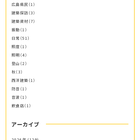
広島県民
（1）
建築探訪
（3）
建築資材
（7）
振動
（1）
日常
（51）
照度
（1）
照明
（4）
登山
（2）
秋
（3）
西洋建築
（1）
防音
（1）
音波
（1）
飲食店
（1）
アーカイブ
2026年
(129)