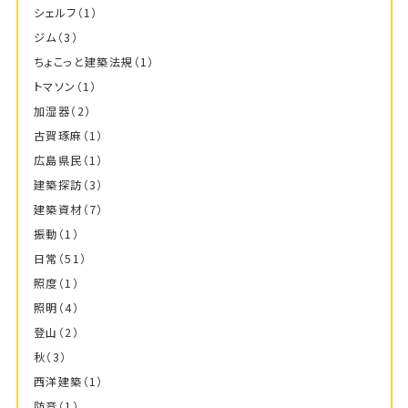
シェルフ
（1）
ジム
（3）
ちょこっと建築法規
（1）
トマソン
（1）
加湿器
（2）
古賀琢麻
（1）
広島県民
（1）
建築探訪
（3）
建築資材
（7）
振動
（1）
日常
（51）
照度
（1）
照明
（4）
登山
（2）
秋
（3）
西洋建築
（1）
防音
（1）