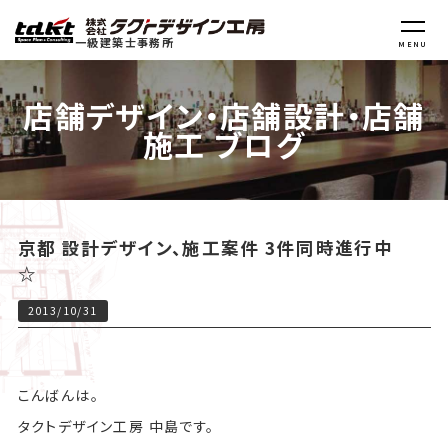
一級建築士事務所
MENU
店舗デザイン・店舗設計・店舗
施工 ブログ
京都 設計デザイン、施工案件 3件同時進行中
☆
2013/10/31
こんばんは。
タクトデザイン工房 中島です。