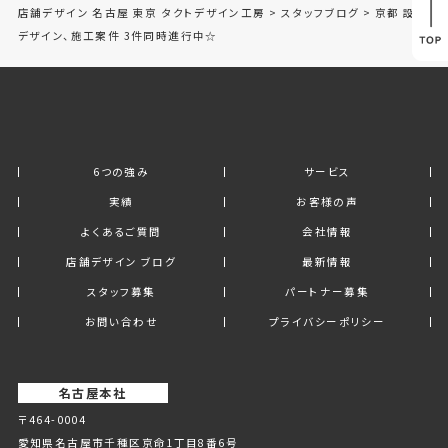
店舗デザイン 名古屋 東京 タクトデザイン工房
>
スタッフブログ
>
京都 設計
デザイン、施工案件 3件同時進行中☆
6つの強み
サービス
実績
お客様の声
よくあるご質問
会社情報
店舗デザイン ブログ
最新情報
スタッフ募集
パートナー募集
お問い合わせ
プライバシーポリシー
名古屋本社
〒464-0004
愛知県名古屋市千種区京命1丁⽬8番6号