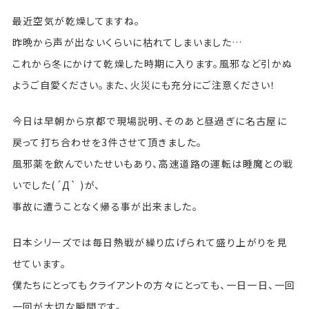
最近空気が乾燥してますね。
昨晩から声が出ないくらいに枯れてしまいました…
これから冬にかけて乾燥した時期に入ります。風邪など引かぬ
ようご自愛ください。また、火災にも充分にご注意ください！
今日は早朝から京都で現場説明、そのあと昼過ぎに名古屋に
戻って打ち合わせを3件させて頂きました。
風邪薬を飲んでいたせいもあり、高速道路の運転は睡魔との戦
いでした(´Д` )が、
事故に遭うことなく帰る事が出来ました。
日本シリーズでは毎日熱戦が繰り広げられて盛り上がりを見
せています。
僕たちにとってもクライアントの方々にとっても、一日一日、一回
一回が大切な瞬間です。