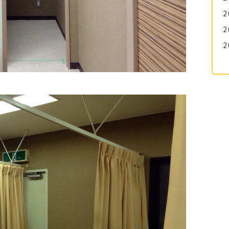
2
2
2