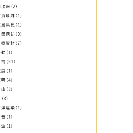
加湿器
（2）
古賀琢麻
（1）
広島県民
（1）
建築探訪
（3）
建築資材
（7）
振動
（1）
日常
（51）
照度
（1）
照明
（4）
登山
（2）
秋
（3）
西洋建築
（1）
防音
（1）
音波
（1）