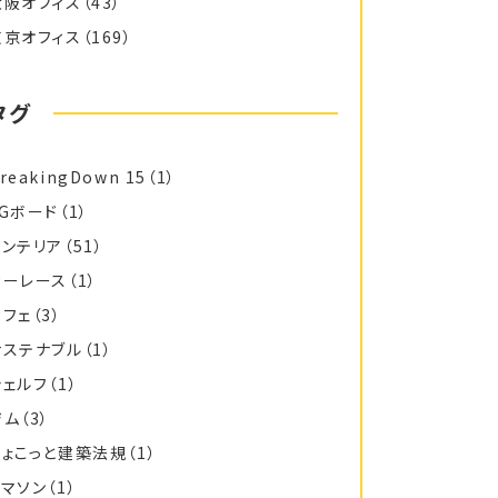
大阪オフィス
（43）
東京オフィス
（169）
タグ
reakingDown 15
（1）
FGボード
（1）
インテリア
（51）
カーレース
（1）
カフェ
（3）
サステナブル
（1）
シェルフ
（1）
ジム
（3）
ちょこっと建築法規
（1）
トマソン
（1）