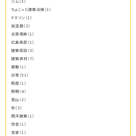
ジム
（3）
ちょこっと建築法規
（1）
トマソン
（1）
加湿器
（2）
古賀琢麻
（1）
広島県民
（1）
建築探訪
（3）
建築資材
（7）
振動
（1）
日常
（51）
照度
（1）
照明
（4）
登山
（2）
秋
（3）
西洋建築
（1）
防音
（1）
音波
（1）