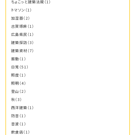
ちょこっと建築法規
（1）
トマソン
（1）
加湿器
（2）
古賀琢麻
（1）
広島県民
（1）
建築探訪
（3）
建築資材
（7）
振動
（1）
日常
（51）
照度
（1）
照明
（4）
登山
（2）
秋
（3）
西洋建築
（1）
防音
（1）
音波
（1）
飲食店
（1）