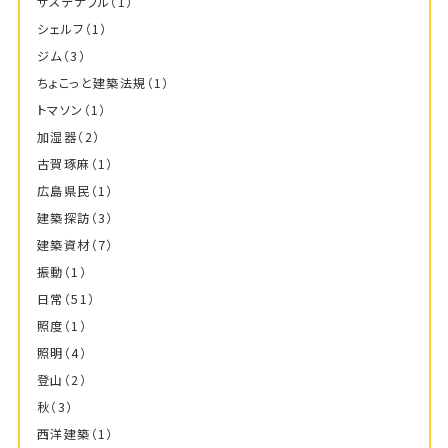
サステナブル
（1）
シェルフ
（1）
ジム
（3）
ちょこっと建築法規
（1）
トマソン
（1）
加湿器
（2）
古賀琢麻
（1）
広島県民
（1）
建築探訪
（3）
建築資材
（7）
振動
（1）
日常
（51）
照度
（1）
照明
（4）
登山
（2）
秋
（3）
西洋建築
（1）