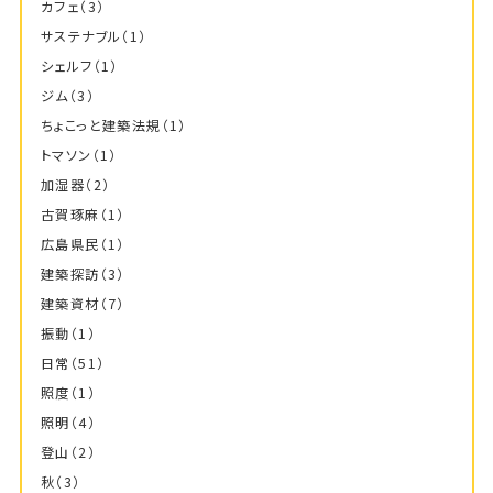
カフェ
（3）
サステナブル
（1）
シェルフ
（1）
ジム
（3）
ちょこっと建築法規
（1）
トマソン
（1）
加湿器
（2）
古賀琢麻
（1）
広島県民
（1）
建築探訪
（3）
建築資材
（7）
振動
（1）
日常
（51）
照度
（1）
照明
（4）
登山
（2）
秋
（3）