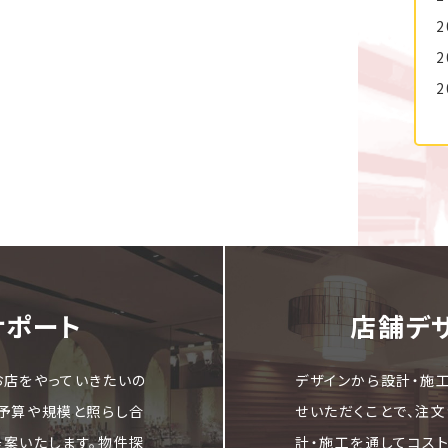
2
2
2
サポート
店舗デ
お店をやっていきたいの
デザインから設計・施
ご予算や規模と照らし合
せいただくことで、注
提案いたします。物件探
計・施工を通してコス