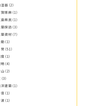
加湿器
（2）
古賀琢麻
（1）
広島県民
（1）
建築探訪
（3）
建築資材
（7）
振動
（1）
日常
（51）
照度
（1）
照明
（4）
登山
（2）
秋
（3）
西洋建築
（1）
防音
（1）
音波
（1）