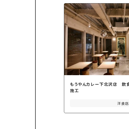
もうやんカレー下北沢店 飲
施工
洋食