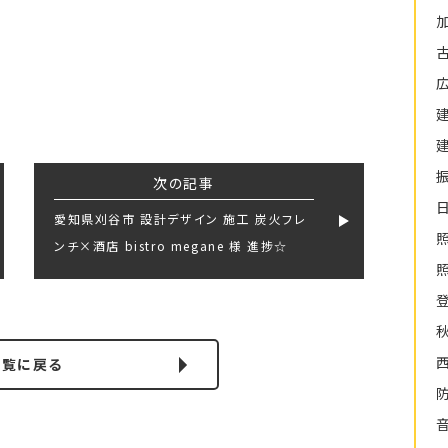
次の記事
愛知県刈谷市 設計デザイン 施工 炭火フレ
ンチ×酒店 bistro megane 様 進捗☆
一覧に戻る