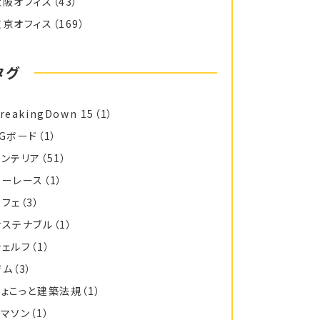
大阪オフィス
（43）
東京オフィス
（169）
タグ
reakingDown 15
（1）
FGボード
（1）
インテリア
（51）
カーレース
（1）
カフェ
（3）
サステナブル
（1）
シェルフ
（1）
ジム
（3）
ちょこっと建築法規
（1）
トマソン
（1）