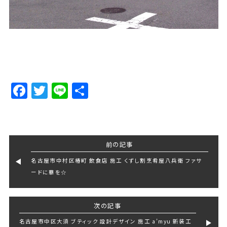
Facebook
Twitter
Line
Share
前の記事
名古屋市中村区椿町 飲食店 施工 くずし割烹肴屋八兵衛 ファサ
ードに華を☆
次の記事
名古屋市中区大須 ブティック 設計デザイン 施工 a’myu 新装工