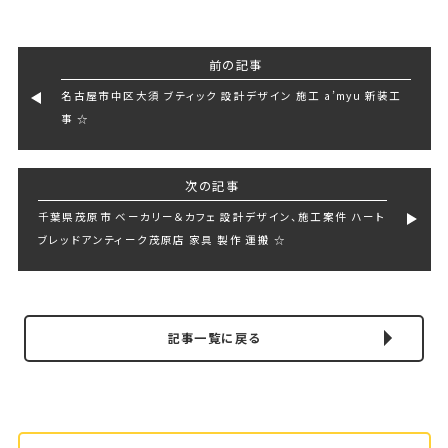
前の記事
名古屋市中区大須 ブティック 設計デザイン 施工 a’myu 新装工
事 ☆
次の記事
千葉県茂原市 ベーカリー＆カフェ 設計デザイン、施工案件 ハート
ブレッドアンティーク茂原店 家具 製作 運搬 ☆
記事一覧に戻る