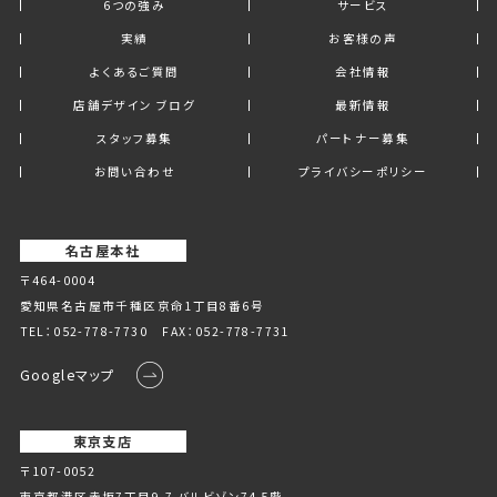
6つの強み
サービス
実績
お客様の声
よくあるご質問
会社情報
店舗デザイン ブログ
最新情報
スタッフ募集
パートナー募集
お問い合わせ
プライバシーポリシー
名古屋本社
〒464-0004
愛知県名古屋市千種区京命1丁⽬8番6号
TEL：
052-778-7730
FAX：052-778-7731
Googleマップ
東京支店
〒107-0052
東京都港区赤坂7丁目9-7 バルビゾン74 5階