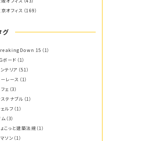
大阪オフィス
（43）
東京オフィス
（169）
タグ
reakingDown 15
（1）
FGボード
（1）
インテリア
（51）
カーレース
（1）
カフェ
（3）
サステナブル
（1）
シェルフ
（1）
ジム
（3）
ちょこっと建築法規
（1）
トマソン
（1）