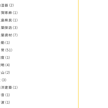
加湿器
（2）
古賀琢麻
（1）
広島県民
（1）
建築探訪
（3）
建築資材
（7）
振動
（1）
日常
（51）
照度
（1）
照明
（4）
登山
（2）
秋
（3）
西洋建築
（1）
防音
（1）
音波
（1）