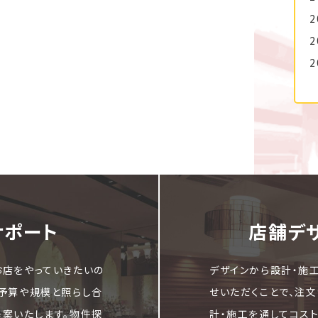
2
2
2
サポート
店舗デ
お店をやっていきたいの
デザインから設計・施
ご予算や規模と照らし合
せいただくことで、注
提案いたします。物件探
計・施工を通してコス