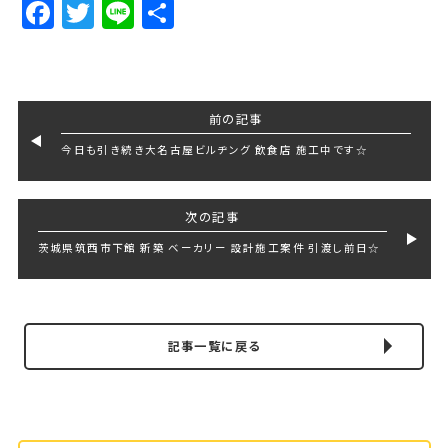
Facebook
Twitter
Line
Share
前の記事
今日も引き続き大名古屋ビルヂング 飲食店 施工中です☆
次の記事
茨城県筑西市下館 新築 ベーカリー 設計施工案件 引渡し前日☆
記事一覧に戻る