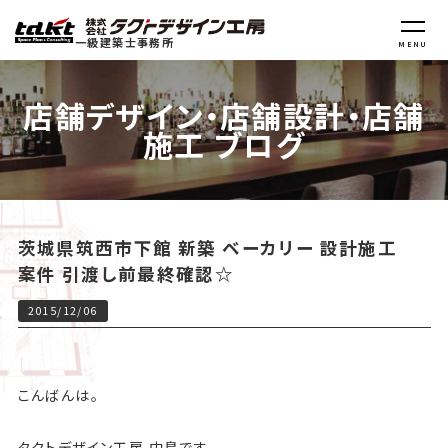
一級建築士事務所
MENU
店舗デザイン・店舗設計・店舗
施工 ブログ
茨城県筑西市下館 新築 ベーカリー 設計施工
案件 引渡し前最終確認☆
2015/12/06
こんばんは。
タクトデザイン工房 中島です。