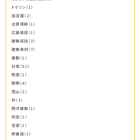
トマソン
（1）
加湿器
（2）
古賀琢麻
（1）
広島県民
（1）
建築探訪
（3）
建築資材
（7）
振動
（1）
日常
（51）
照度
（1）
照明
（4）
登山
（2）
秋
（3）
西洋建築
（1）
防音
（1）
音波
（1）
飲食店
（1）