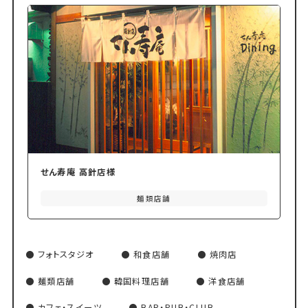
せん寿庵 高針店様
麺類店舗
フォトスタジオ
和食店舗
焼肉店
麺類店舗
韓国料理店舗
洋食店舗
カフェ・スイーツ
BAR・PUB・CLUB