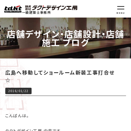
一級建築士事務所
MENU
店舗デザイン・店舗設計・店舗
施工 ブログ
広島へ移動してショールーム新装工事打合せ
☆
2016/01/22
こんばんは。
タクトデザイン工房 中島です。