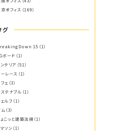
大阪オフィス
（43）
東京オフィス
（169）
タグ
reakingDown 15
（1）
FGボード
（1）
インテリア
（51）
カーレース
（1）
カフェ
（3）
サステナブル
（1）
シェルフ
（1）
ジム
（3）
ちょこっと建築法規
（1）
トマソン
（1）