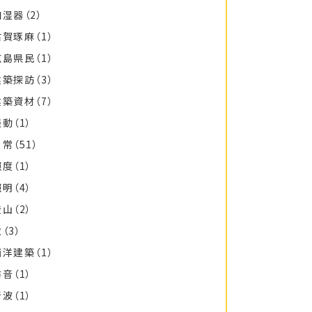
加湿器
（2）
古賀琢麻
（1）
広島県民
（1）
建築探訪
（3）
建築資材
（7）
振動
（1）
日常
（51）
照度
（1）
照明
（4）
登山
（2）
秋
（3）
西洋建築
（1）
防音
（1）
音波
（1）