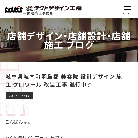
一級建築士事務所
MENU
店舗デザイン・店舗設計・店舗
施工 ブログ
岐阜県岐南町羽島郡 美容院 設計デザイン 施
工 グロワール 改装工事 進行中☆
2016/05/17
こんばんは。
タクトデザイン工房 中島です。