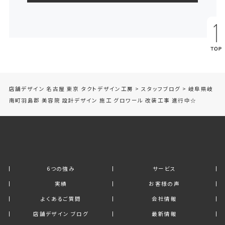
店舗デザイン 名古屋 東京 タクトデザイン工房
>
スタッフブログ
>
岐阜県岐
南町羽島郡 美容院 設計デザイン 施工 グロワール 改装工事 進行中☆
6つの強み
サービス
実績
お客様の声
よくあるご質問
会社情報
店舗デザイン ブログ
最新情報