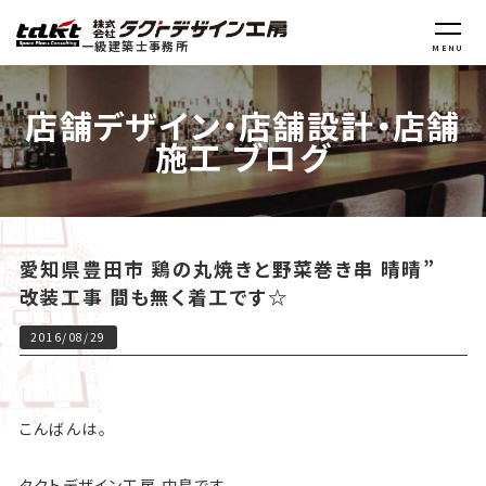
一級建築士事務所
MENU
店舗デザイン・店舗設計・店舗
施工 ブログ
愛知県豊田市 鶏の丸焼きと野菜巻き串 晴晴”
改装工事 間も無く着工です☆
2016/08/29
こんばんは。
タクトデザイン工房 中島です。