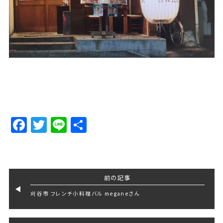
Facebook
Twitter
Line
Share
前の記事
刈谷市 フレンチ小料理バル meganeさん