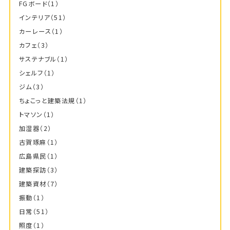
FGボード
（1）
インテリア
（51）
カーレース
（1）
カフェ
（3）
サステナブル
（1）
シェルフ
（1）
ジム
（3）
ちょこっと建築法規
（1）
トマソン
（1）
加湿器
（2）
古賀琢麻
（1）
広島県民
（1）
建築探訪
（3）
建築資材
（7）
振動
（1）
日常
（51）
照度
（1）