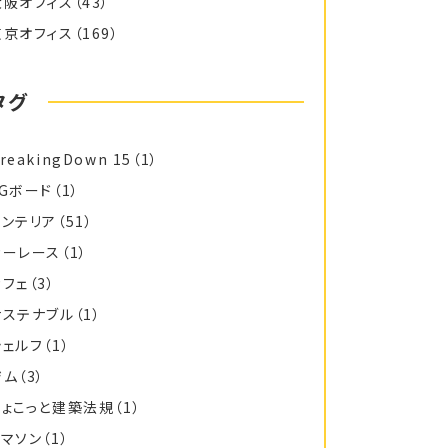
大阪オフィス
（43）
東京オフィス
（169）
タグ
reakingDown 15
（1）
FGボード
（1）
インテリア
（51）
カーレース
（1）
カフェ
（3）
サステナブル
（1）
シェルフ
（1）
ジム
（3）
ちょこっと建築法規
（1）
トマソン
（1）