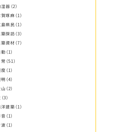
加湿器
（2）
古賀琢麻
（1）
広島県民
（1）
建築探訪
（3）
建築資材
（7）
振動
（1）
日常
（51）
照度
（1）
照明
（4）
登山
（2）
秋
（3）
西洋建築
（1）
防音
（1）
音波
（1）