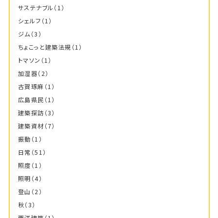
サステナブル
（1）
シェルフ
（1）
ジム
（3）
ちょこっと建築法規
（1）
トマソン
（1）
加湿器
（2）
古賀琢麻
（1）
広島県民
（1）
建築探訪
（3）
建築資材
（7）
振動
（1）
日常
（51）
照度
（1）
照明
（4）
登山
（2）
秋
（3）
西洋建築
（1）