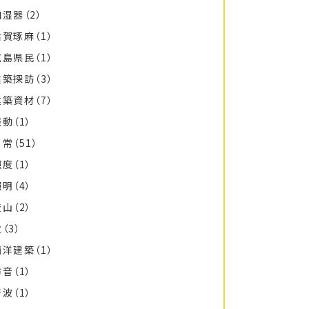
加湿器
（2）
古賀琢麻
（1）
広島県民
（1）
建築探訪
（3）
建築資材
（7）
振動
（1）
日常
（51）
照度
（1）
照明
（4）
登山
（2）
秋
（3）
西洋建築
（1）
防音
（1）
音波
（1）