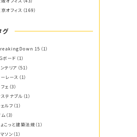
大阪オフィス
（43）
東京オフィス
（169）
タグ
reakingDown 15
（1）
FGボード
（1）
インテリア
（51）
カーレース
（1）
カフェ
（3）
サステナブル
（1）
シェルフ
（1）
ジム
（3）
ちょこっと建築法規
（1）
トマソン
（1）