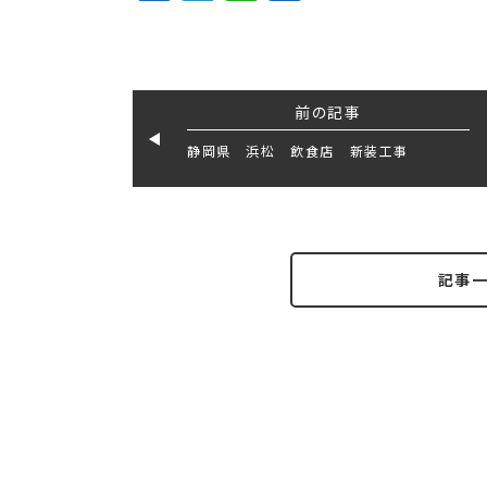
前の記事
静岡県 浜松 飲食店 新装工事
記事