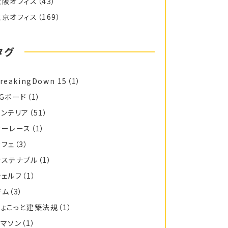
大阪オフィス
（43）
東京オフィス
（169）
タグ
reakingDown 15
（1）
FGボード
（1）
インテリア
（51）
カーレース
（1）
カフェ
（3）
サステナブル
（1）
シェルフ
（1）
ジム
（3）
ちょこっと建築法規
（1）
トマソン
（1）