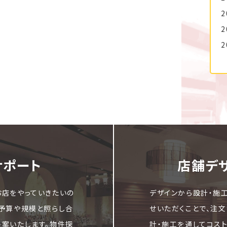
2
2
2
サポート
店舗デ
お店をやっていきたいの
デザインから設計・施
ご予算や規模と照らし合
せいただくことで、注
提案いたします。物件探
計・施工を通してコス