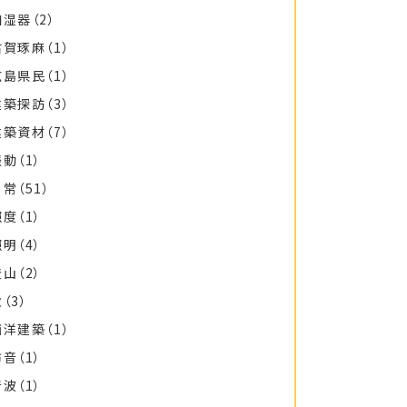
加湿器
（2）
古賀琢麻
（1）
広島県民
（1）
建築探訪
（3）
建築資材
（7）
振動
（1）
日常
（51）
照度
（1）
照明
（4）
登山
（2）
秋
（3）
西洋建築
（1）
防音
（1）
音波
（1）