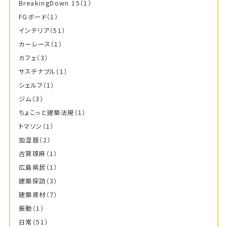
BreakingDown 15
（1）
FGボード
（1）
インテリア
（51）
カーレース
（1）
カフェ
（3）
サステナブル
（1）
シェルフ
（1）
ジム
（3）
ちょこっと建築法規
（1）
トマソン
（1）
加湿器
（2）
古賀琢麻
（1）
広島県民
（1）
建築探訪
（3）
建築資材
（7）
振動
（1）
日常
（51）